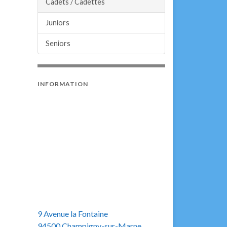
Cadets / Cadettes
Juniors
Seniors
INFORMATION
9 Avenue la Fontaine
94500 Champigny-sur-Marne