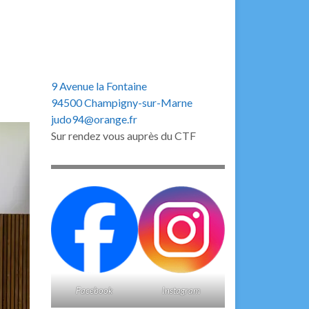
9 Avenue la Fontaine
94500 Champigny-sur-Marne
judo94@orange.fr
Sur rendez vous auprès du CTF
Facebook
Instagram